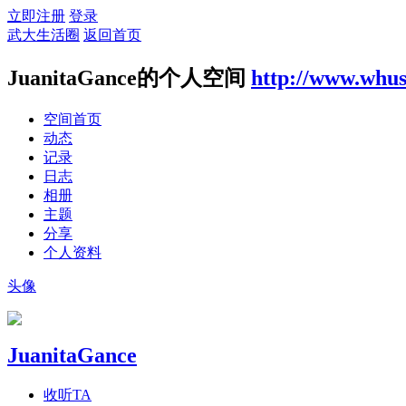
立即注册
登录
武大生活圈
返回首页
JuanitaGance的个人空间
http://www.whus
空间首页
动态
记录
日志
相册
主题
分享
个人资料
头像
JuanitaGance
收听TA