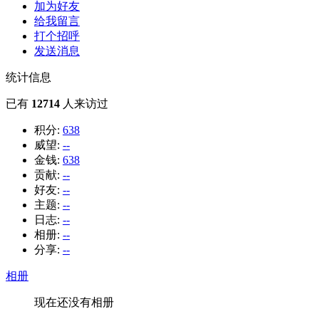
加为好友
给我留言
打个招呼
发送消息
统计信息
已有
12714
人来访过
积分:
638
威望:
--
金钱:
638
贡献:
--
好友:
--
主题:
--
日志:
--
相册:
--
分享:
--
相册
现在还没有相册