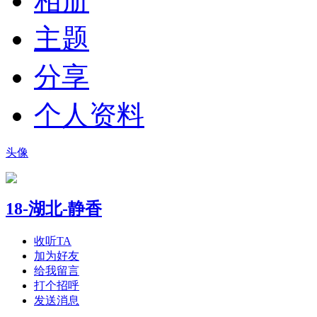
相册
主题
分享
个人资料
头像
18-湖北-静香
收听TA
加为好友
给我留言
打个招呼
发送消息