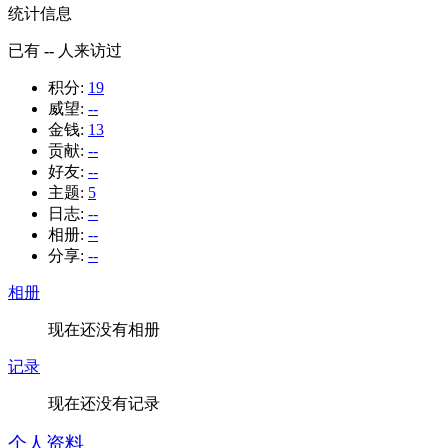
统计信息
已有
--
人来访过
积分:
19
威望:
--
金钱:
13
贡献:
--
好友:
--
主题:
5
日志:
--
相册:
--
分享:
--
相册
现在还没有相册
记录
现在还没有记录
个人资料