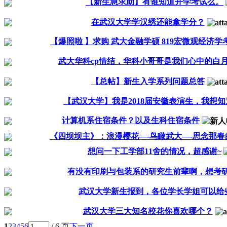
【新生急求助】有谁知道开学考试么。
在武汉大学学汉绣还能拿学分？
【爆照啦 】求购 武大金融学硕 819宏微观经济学考
武大华科cp情结，华科小哥哥是我们心中的白
【总帖】新生入学系列问题总答
【武汉大学】我是2018届安徽表演生，我想知道
计算机系住宿条件？以及生科住宿条件
《四坝坝主》：浪漫樱花—-鸟瞰武大—-思念那春
想问一下工学部11舍的情况，超感谢~
有没有印刷与包装系的研究生前辈啊，想考研到
武汉大学新生报到，各位学长学姐可以给
武汉大学三大知名校花你喜欢哪个？
1
2
3
4
5
6
/ 6 页
下一页