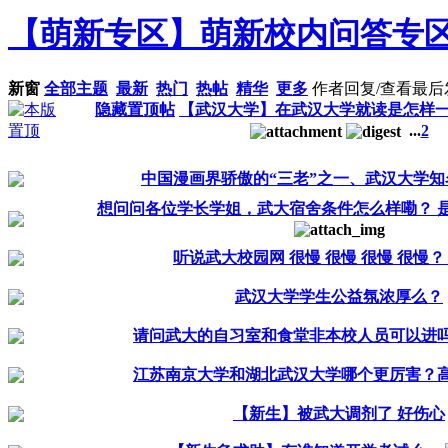
【萌新专区】萌新校内问答专
新窗
全部主题
最新
热门
热帖
精华
更多
作者
回复/查看
最后
隐藏置顶帖
【武汉大学】在武汉大学就读是怎样
...
2
中国漫画界骄傲的“三老”之一、武汉大学知名
想问问各位学长学姐，武大宿舍条件怎么样嘞？ 是不
听说武大校园网 很慢 很慢 很慢 很慢
武汉大学学生公益氛浓厚么？
请问武大的自习室和食堂非本校人员可以进吗，
江苏南京大学和湖北武汉大学哪个更厉害？高考
【新生】被武大调剂了 好伤心