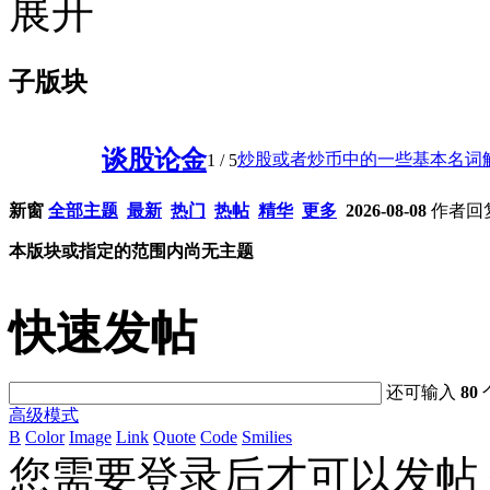
子版块
谈股论金
炒股或者炒币中的一些基本名词解 .
1
/ 5
新窗
全部主题
最新
热门
热帖
精华
更多
2026-08-08
作者
回
本版块或指定的范围内尚无主题
快速发帖
还可输入
80
高级模式
B
Color
Image
Link
Quote
Code
Smilies
您需要登录后才可以发帖