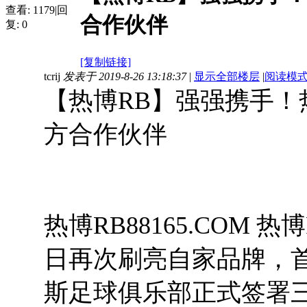
查看:
1179
|
回
合作伙伴
复:
0
[复制链接]
tcrij
发表于 2019-8-26 13:18:37
|
显示全部楼层
|
阅读模
【热博RB】强强携手！
方合作伙伴
热博RB88165.COM
日再次刷亮自家品牌，
斯足球俱乐部正式签署三季的