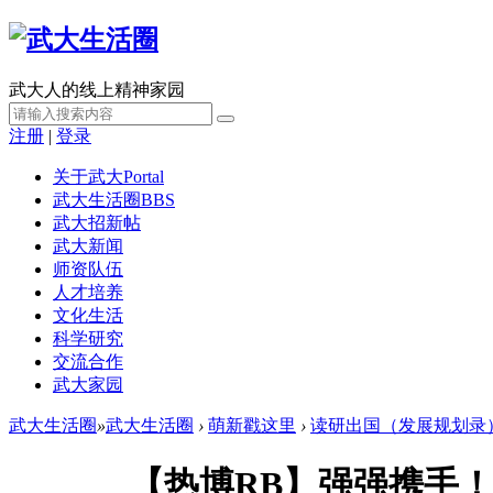
武大人的线上精神家园
注册
|
登录
关于武大
Portal
武大生活圈
BBS
武大招新帖
武大新闻
师资队伍
人才培养
文化生活
科学研究
交流合作
武大家园
武大生活圈
»
武大生活圈
›
萌新戳这里
›
读研出国（发展规划录
【热博RB】强强携手