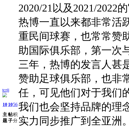
2020/21以及2021/
热博一直以来都非常活
重民间球赛，也常常赞
助国际俱乐部，第一次
三年，热博的发言人甚
赞助足球俱乐部，也非
任，可见他们对于我们
tcrij
我们也会坚持品牌的理
10
10
56
主
帖
积
实力同步推广到全亚洲。
题
子
分