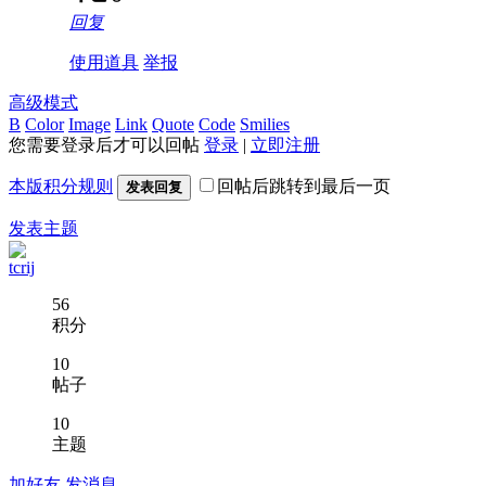
回复
使用道具
举报
高级模式
B
Color
Image
Link
Quote
Code
Smilies
您需要登录后才可以回帖
登录
|
立即注册
本版积分规则
回帖后跳转到最后一页
发表回复
发表主题
tcrij
56
积分
10
帖子
10
主题
加好友
发消息