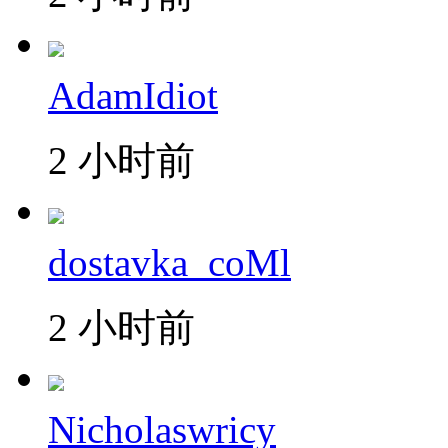
AdamIdiot
2 小时前
dostavka_coMl
2 小时前
Nicholaswricy