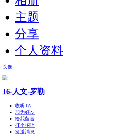
相册
主题
分享
个人资料
头像
16-人文-罗勒
收听TA
加为好友
给我留言
打个招呼
发送消息