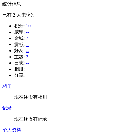
统计信息
已有
2
人来访过
积分:
10
威望:
--
金钱:
7
贡献:
--
好友:
--
主题:
2
日志:
--
相册:
--
分享:
--
相册
现在还没有相册
记录
现在还没有记录
个人资料