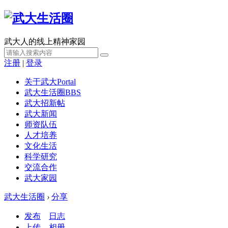
武大人的线上精神家园
注册
|
登录
关于武大
Portal
武大生活圈
BBS
武大招新帖
武大新闻
师资队伍
人才培养
文化生活
科学研究
交流合作
武大家园
武大生活圈
›
分享
发布
日志
上传
相册