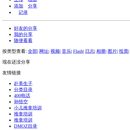
添加
分享
记录
好友的分享
我的分享
随便看看
按类型查看:
全部
|
网址
|
视频
|
音乐
|
Flash
|
日志
|
相册
|
图片
|
投票
|
现在还没分享
友情链接
赴美生子
分类目录
400电话
孙悟空
小儿推拿培训
推拿培训
推拿培训
DMOZ目录