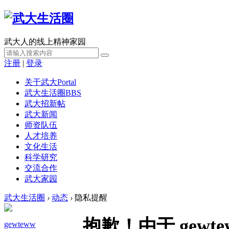
武大人的线上精神家园
注册
|
登录
关于武大
Portal
武大生活圈
BBS
武大招新帖
武大新闻
师资队伍
人才培养
文化生活
科学研究
交流合作
武大家园
武大生活圈
›
动态
›
隐私提醒
抱歉！由于 gew
gewteww