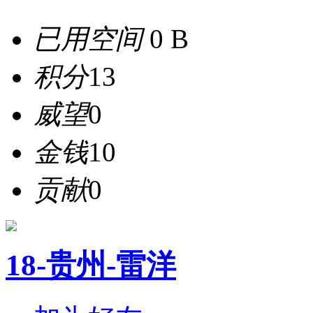
已用空间
0 B
积分
13
威望
0
金钱
10
贡献
0
18-贵州-雷洋