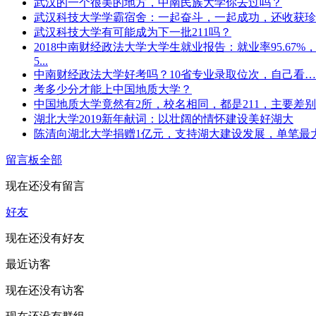
武汉的一个很美的地方，中南民族大学你去过吗？
武汉科技大学学霸宿舍：一起奋斗，一起成功，还收获珍..
武汉科技大学有可能成为下一批211吗？
2018中南财经政法大学大学生就业报告：就业率95.67%
5...
中南财经政法大学好考吗？10省专业录取位次，自己看
考多少分才能上中国地质大学？
中国地质大学竟然有2所，校名相同，都是211，主要差别在
湖北大学2019新年献词：以壮阔的情怀建设美好湖大
陈清向湖北大学捐赠1亿元，支持湖大建设发展，单笔最大.
留言板
全部
现在还没有留言
好友
现在还没有好友
最近访客
现在还没有访客