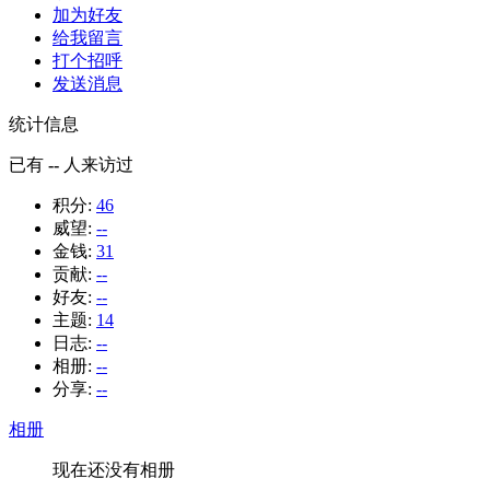
加为好友
给我留言
打个招呼
发送消息
统计信息
已有
--
人来访过
积分:
46
威望:
--
金钱:
31
贡献:
--
好友:
--
主题:
14
日志:
--
相册:
--
分享:
--
相册
现在还没有相册