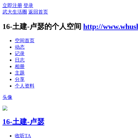
立即注册
登录
武大生活圈
返回首页
16-土建-卢瑟的个人空间
http://www.whus
空间首页
动态
记录
日志
相册
主题
分享
个人资料
头像
16-土建-卢瑟
收听TA