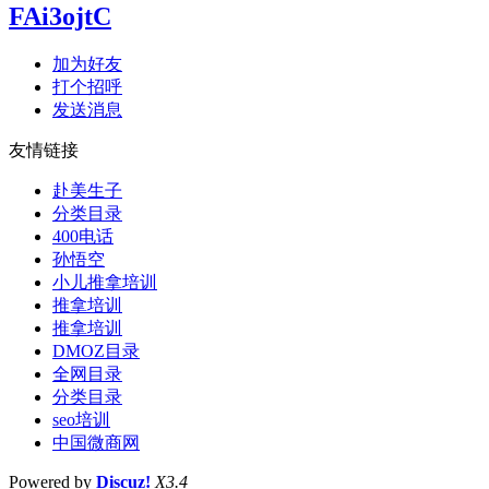
FAi3ojtC
加为好友
打个招呼
发送消息
友情链接
赴美生子
分类目录
400电话
孙悟空
小儿推拿培训
推拿培训
推拿培训
DMOZ目录
全网目录
分类目录
seo培训
中国微商网
Powered by
Discuz!
X3.4