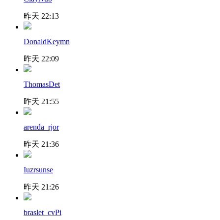
昨天 22:13
DonaldKeymn
昨天 22:09
ThomasDet
昨天 21:55
arenda_rjor
昨天 21:36
Iuzrsunse
昨天 21:26
braslet_cvPi