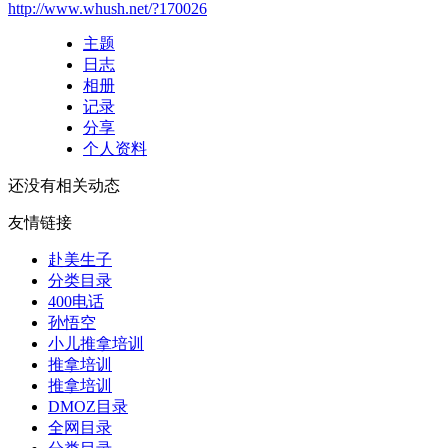
http://www.whush.net/?170026
主题
日志
相册
记录
分享
个人资料
还没有相关动态
友情链接
赴美生子
分类目录
400电话
孙悟空
小儿推拿培训
推拿培训
推拿培训
DMOZ目录
全网目录