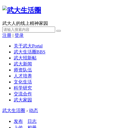
武大人的线上精神家园
注册
|
登录
关于武大
Portal
武大生活圈
BBS
武大招新帖
武大新闻
师资队伍
人才培养
文化生活
科学研究
交流合作
武大家园
武大生活圈
›
动态
发布
日志
上传
相册