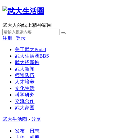
武大人的线上精神家园
注册
|
登录
关于武大
Portal
武大生活圈
BBS
武大招新帖
武大新闻
师资队伍
人才培养
文化生活
科学研究
交流合作
武大家园
武大生活圈
›
分享
发布
日志
上传
相册