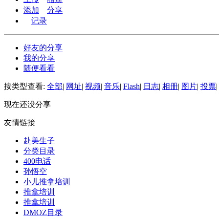
添加
分享
记录
好友的分享
我的分享
随便看看
按类型查看:
全部
|
网址
|
视频
|
音乐
|
Flash
|
日志
|
相册
|
图片
|
投票
|
现在还没分享
友情链接
赴美生子
分类目录
400电话
孙悟空
小儿推拿培训
推拿培训
推拿培训
DMOZ目录