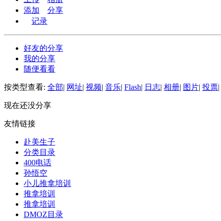
添加
分享
记录
好友的分享
我的分享
随便看看
按类型查看:
全部
|
网址
|
视频
|
音乐
|
Flash
|
日志
|
相册
|
图片
|
投票
|
现在还没分享
友情链接
赴美生子
分类目录
400电话
孙悟空
小儿推拿培训
推拿培训
推拿培训
DMOZ目录