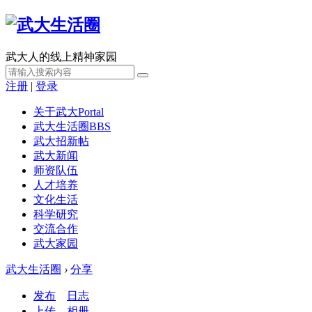
武大人的线上精神家园
注册
|
登录
关于武大
Portal
武大生活圈
BBS
武大招新帖
武大新闻
师资队伍
人才培养
文化生活
科学研究
交流合作
武大家园
武大生活圈
›
分享
发布
日志
上传
相册