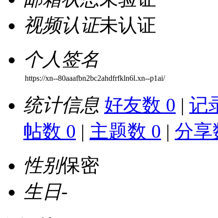
视频认证
未认证
个人签名
https://xn--80aaafbn2bc2ahdfrfkln6l.xn--p1ai/
统计信息
好友数 0
|
记录
帖数 0
|
主题数 0
|
分享数
性别
保密
生日
-