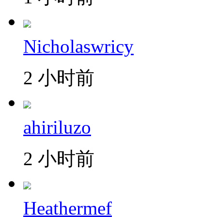
Nicholaswricy
2 小时前
ahiriluzo
2 小时前
Heathermef