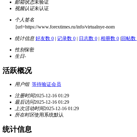
邮箱状态
未验证
视频认证
未认证
个人签名
[url=https://www.forextimes.ru/info/virtualnye-nom
统计信息
好友数 0
|
记录数 0
|
日志数 0
|
相册数 0
|
回帖数 
性别
保密
生日
-
活跃概况
用户组
等待验证会员
注册时间
2025-12-16 01:29
最后访问
2025-12-16 01:29
上次活动时间
2025-12-16 01:29
所在时区
使用系统默认
统计信息