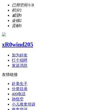
已用空间
0 B
积分
2
威望
0
金钱
2
贡献
0
xR0wind205
加为好友
打个招呼
发送消息
友情链接
赴美生子
分类目录
400电话
孙悟空
小儿推拿培训
推拿培训