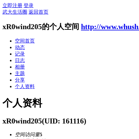
立即注册
登录
武大生活圈
返回首页
xR0wind205的个人空间
http://www.whush
空间首页
动态
记录
日志
相册
主题
分享
个人资料
个人资料
xR0wind205
(UID: 161116)
空间访问量
5