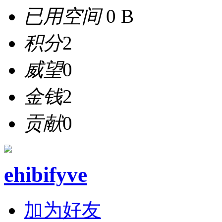
已用空间
0 B
积分
2
威望
0
金钱
2
贡献
0
ehibifyve
加为好友