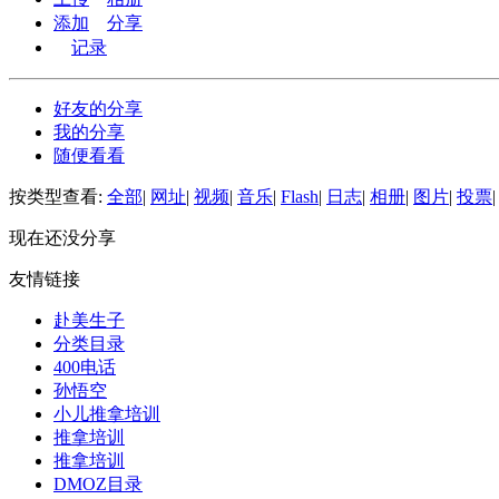
添加
分享
记录
好友的分享
我的分享
随便看看
按类型查看:
全部
|
网址
|
视频
|
音乐
|
Flash
|
日志
|
相册
|
图片
|
投票
|
现在还没分享
友情链接
赴美生子
分类目录
400电话
孙悟空
小儿推拿培训
推拿培训
推拿培训
DMOZ目录