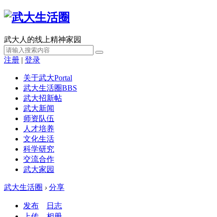
武大人的线上精神家园
注册
|
登录
关于武大
Portal
武大生活圈
BBS
武大招新帖
武大新闻
师资队伍
人才培养
文化生活
科学研究
交流合作
武大家园
武大生活圈
›
分享
发布
日志
上传
相册