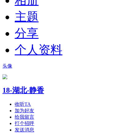
相册
主题
分享
个人资料
头像
18-湖北-静香
收听TA
加为好友
给我留言
打个招呼
发送消息