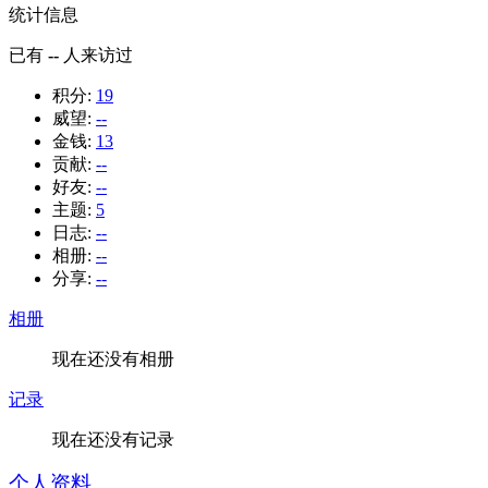
统计信息
已有
--
人来访过
积分:
19
威望:
--
金钱:
13
贡献:
--
好友:
--
主题:
5
日志:
--
相册:
--
分享:
--
相册
现在还没有相册
记录
现在还没有记录
个人资料