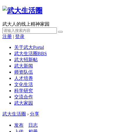
武大人的线上精神家园
注册
|
登录
关于武大
Portal
武大生活圈
BBS
武大招新帖
武大新闻
师资队伍
人才培养
文化生活
科学研究
交流合作
武大家园
武大生活圈
›
分享
发布
日志
上传
相册