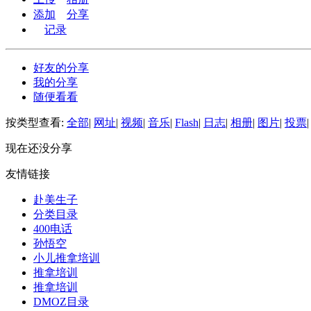
添加
分享
记录
好友的分享
我的分享
随便看看
按类型查看:
全部
|
网址
|
视频
|
音乐
|
Flash
|
日志
|
相册
|
图片
|
投票
|
现在还没分享
友情链接
赴美生子
分类目录
400电话
孙悟空
小儿推拿培训
推拿培训
推拿培训
DMOZ目录