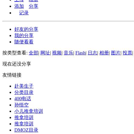
添加
分享
记录
好友的分享
我的分享
随便看看
按类型查看:
全部
|
网址
|
视频
|
音乐
|
Flash
|
日志
|
相册
|
图片
|
投票
|
现在还没分享
友情链接
赴美生子
分类目录
400电话
孙悟空
小儿推拿培训
推拿培训
推拿培训
DMOZ目录