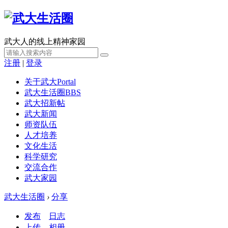
武大人的线上精神家园
注册
|
登录
关于武大
Portal
武大生活圈
BBS
武大招新帖
武大新闻
师资队伍
人才培养
文化生活
科学研究
交流合作
武大家园
武大生活圈
›
分享
发布
日志
上传
相册