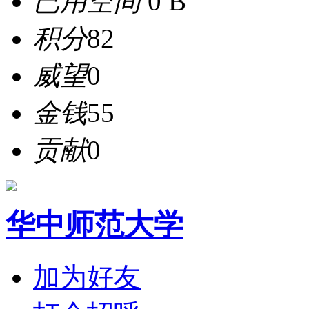
已用空间
0 B
积分
82
威望
0
金钱
55
贡献
0
华中师范大学
加为好友