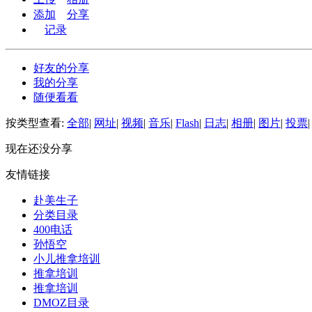
添加
分享
记录
好友的分享
我的分享
随便看看
按类型查看:
全部
|
网址
|
视频
|
音乐
|
Flash
|
日志
|
相册
|
图片
|
投票
|
现在还没分享
友情链接
赴美生子
分类目录
400电话
孙悟空
小儿推拿培训
推拿培训
推拿培训
DMOZ目录