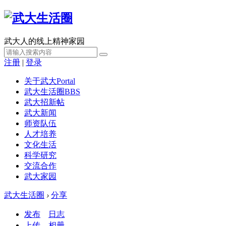
武大人的线上精神家园
注册
|
登录
关于武大
Portal
武大生活圈
BBS
武大招新帖
武大新闻
师资队伍
人才培养
文化生活
科学研究
交流合作
武大家园
武大生活圈
›
分享
发布
日志
上传
相册