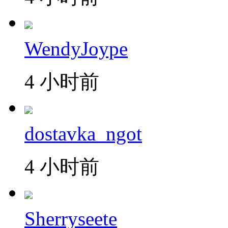
WendyJoype
4 小时前
dostavka_ngot
4 小时前
Sherryseete