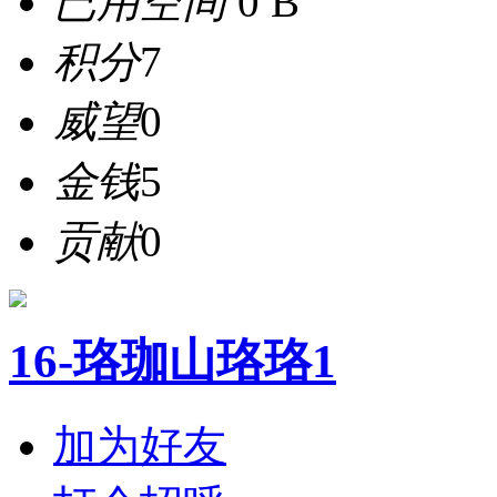
已用空间
0 B
积分
7
威望
0
金钱
5
贡献
0
16-珞珈山珞珞1
加为好友