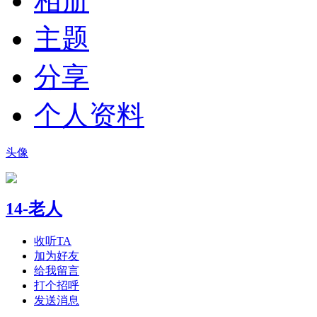
相册
主题
分享
个人资料
头像
14-老人
收听TA
加为好友
给我留言
打个招呼
发送消息