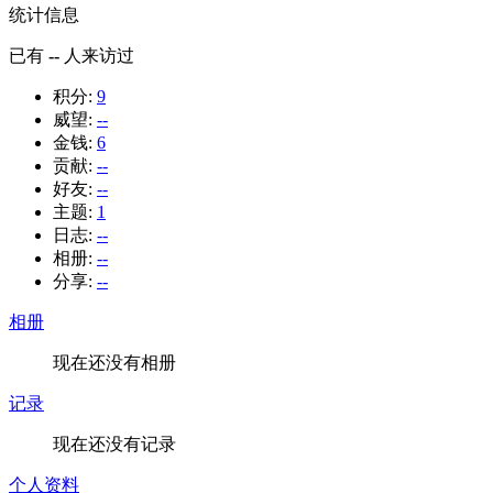
统计信息
已有
--
人来访过
积分:
9
威望:
--
金钱:
6
贡献:
--
好友:
--
主题:
1
日志:
--
相册:
--
分享:
--
相册
现在还没有相册
记录
现在还没有记录
个人资料