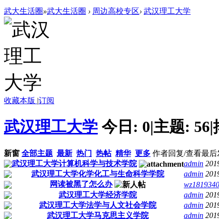
武大生活圈
»
武大生活圈
›
周边高校专区
›
武汉理工大学
收藏本版
|
订阅
武汉理工大学
今日:
0
|
主题:
56
|
新窗
全部主题
最新
热门
热帖
精华
更多
作者
回复/查看
最后
武汉理工大学计算机科学与技术学院
admin
201
武汉理工大学化学化工与生命科学学院
admin
201
网读被黑了怎么办
wz181934
武汉理工大学经济学院
admin
201
武汉理工大学法学与人文社会学院
admin
201
武汉理工大学马克思主义学院
admin
201