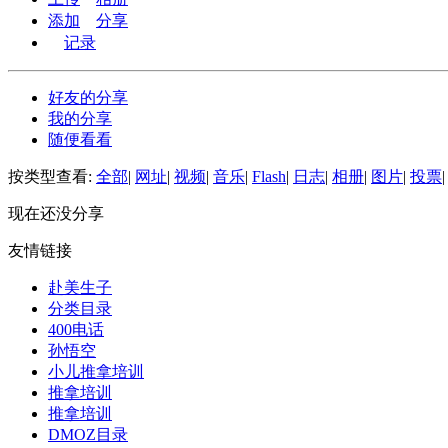
添加
分享
记录
好友的分享
我的分享
随便看看
按类型查看:
全部
|
网址
|
视频
|
音乐
|
Flash
|
日志
|
相册
|
图片
|
投票
|
现在还没分享
友情链接
赴美生子
分类目录
400电话
孙悟空
小儿推拿培训
推拿培训
推拿培训
DMOZ目录