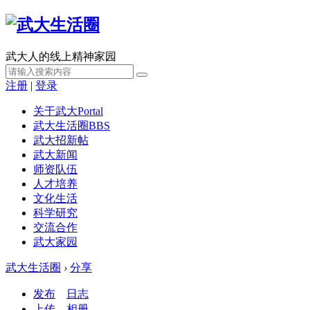
武大人的线上精神家园
注册
|
登录
关于武大
Portal
武大生活圈
BBS
武大招新帖
武大新闻
师资队伍
人才培养
文化生活
科学研究
交流合作
武大家园
武大生活圈
›
分享
发布
日志
上传
相册