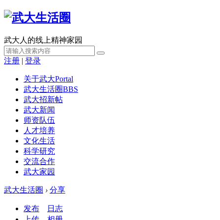
武大人的线上精神家园
注册
|
登录
关于武大
Portal
武大生活圈
BBS
武大招新帖
武大新闻
师资队伍
人才培养
文化生活
科学研究
交流合作
武大家园
武大生活圈
›
分享
发布
日志
上传
相册