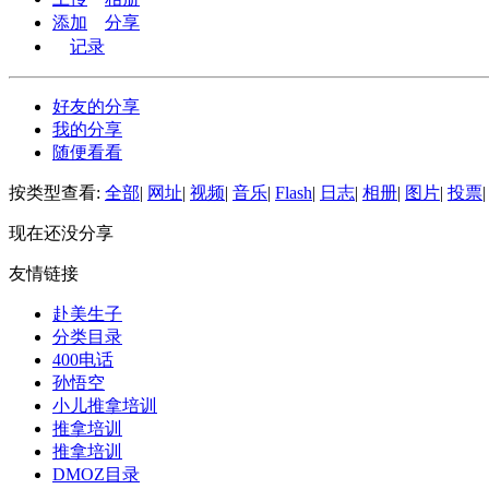
添加
分享
记录
好友的分享
我的分享
随便看看
按类型查看:
全部
|
网址
|
视频
|
音乐
|
Flash
|
日志
|
相册
|
图片
|
投票
|
现在还没分享
友情链接
赴美生子
分类目录
400电话
孙悟空
小儿推拿培训
推拿培训
推拿培训
DMOZ目录