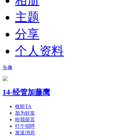
相册
主题
分享
个人资料
头像
14-经管加藤鹰
收听TA
加为好友
给我留言
打个招呼
发送消息