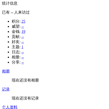
统计信息
已有
--
人来访过
积分:
25
威望:
--
金钱:
19
贡献:
--
好友:
--
主题:
1
日志:
--
相册:
--
分享:
--
相册
现在还没有相册
记录
现在还没有记录
个人资料