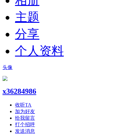
相册
主题
分享
个人资料
头像
x36284986
收听TA
加为好友
给我留言
打个招呼
发送消息