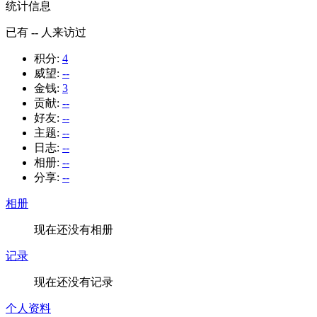
统计信息
已有
--
人来访过
积分:
4
威望:
--
金钱:
3
贡献:
--
好友:
--
主题:
--
日志:
--
相册:
--
分享:
--
相册
现在还没有相册
记录
现在还没有记录
个人资料