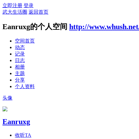
立即注册
登录
武大生活圈
返回首页
Eanruxg的个人空间
http://www.whush.net
空间首页
动态
记录
日志
相册
主题
分享
个人资料
头像
Eanruxg
收听TA