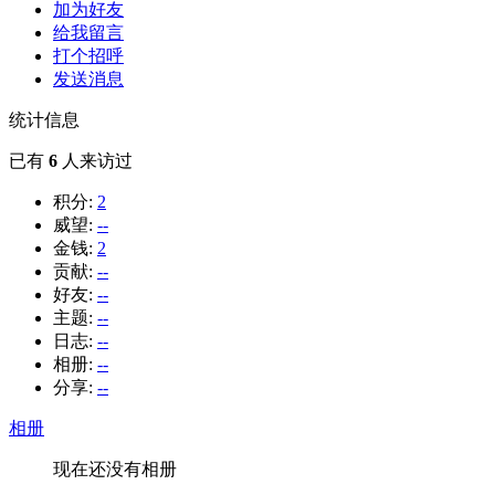
加为好友
给我留言
打个招呼
发送消息
统计信息
已有
6
人来访过
积分:
2
威望:
--
金钱:
2
贡献:
--
好友:
--
主题:
--
日志:
--
相册:
--
分享:
--
相册
现在还没有相册