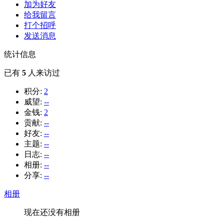
加为好友
给我留言
打个招呼
发送消息
统计信息
已有
5
人来访过
积分:
2
威望:
--
金钱:
2
贡献:
--
好友:
--
主题:
--
日志:
--
相册:
--
分享:
--
相册
现在还没有相册