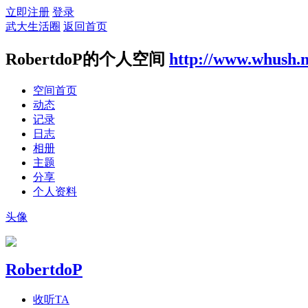
立即注册
登录
武大生活圈
返回首页
RobertdoP的个人空间
http://www.whush.n
空间首页
动态
记录
日志
相册
主题
分享
个人资料
头像
RobertdoP
收听TA