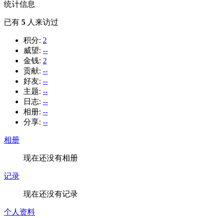
统计信息
已有
5
人来访过
积分:
2
威望:
--
金钱:
2
贡献:
--
好友:
--
主题:
--
日志:
--
相册:
--
分享:
--
相册
现在还没有相册
记录
现在还没有记录
个人资料