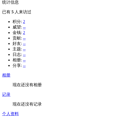
统计信息
已有
5
人来访过
积分:
2
威望:
--
金钱:
2
贡献:
--
好友:
--
主题:
--
日志:
--
相册:
--
分享:
--
相册
现在还没有相册
记录
现在还没有记录
个人资料