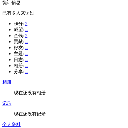
统计信息
已有
6
人来访过
积分:
2
威望:
--
金钱:
2
贡献:
--
好友:
--
主题:
--
日志:
--
相册:
--
分享:
--
相册
现在还没有相册
记录
现在还没有记录
个人资料