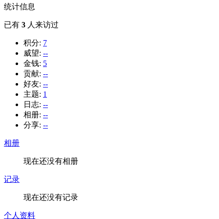
统计信息
已有
3
人来访过
积分:
7
威望:
--
金钱:
5
贡献:
--
好友:
--
主题:
1
日志:
--
相册:
--
分享:
--
相册
现在还没有相册
记录
现在还没有记录
个人资料