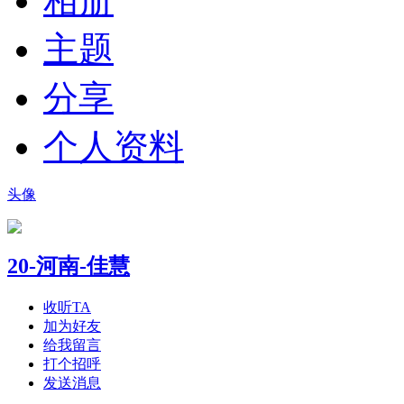
相册
主题
分享
个人资料
头像
20-河南-佳慧
收听TA
加为好友
给我留言
打个招呼
发送消息