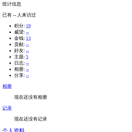
统计信息
已有
--
人来访过
积分:
19
威望:
--
金钱:
13
贡献:
--
好友:
--
主题:
5
日志:
--
相册:
--
分享:
--
相册
现在还没有相册
记录
现在还没有记录
个人资料