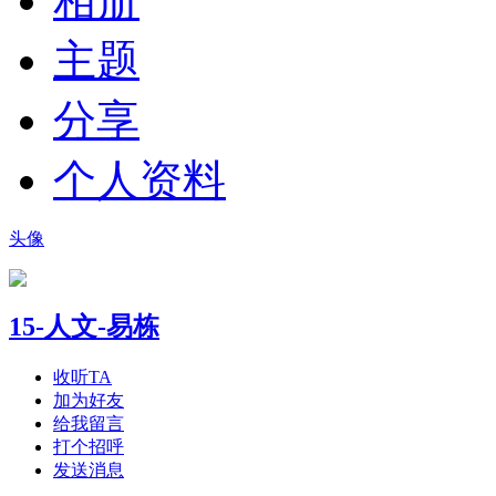
相册
主题
分享
个人资料
头像
15-人文-易栋
收听TA
加为好友
给我留言
打个招呼
发送消息