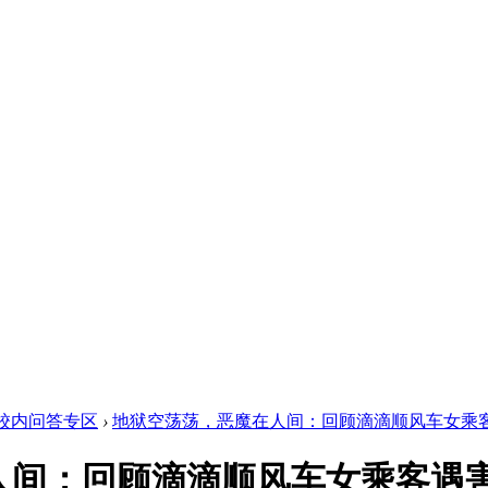
校内问答专区
›
地狱空荡荡，恶魔在人间：回顾滴滴顺风车女乘客遇害事
间：回顾滴滴顺风车女乘客遇害事