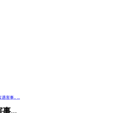
.. ...
...