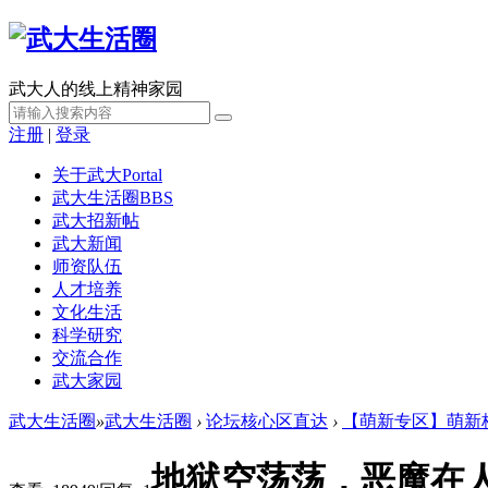
武大人的线上精神家园
注册
|
登录
关于武大
Portal
武大生活圈
BBS
武大招新帖
武大新闻
师资队伍
人才培养
文化生活
科学研究
交流合作
武大家园
武大生活圈
»
武大生活圈
›
论坛核心区直达
›
【萌新专区】萌新
地狱空荡荡，恶魔在人