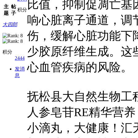
比值，抑制促凋亡基
主
帖
积分
题
子
响心脏离子通道，调
大四郎
伤，缓解心脏功能下
少胶原纤维生成。这
积分
2444
心血管疾病的风险。
发消
息
抚松县大自然生物工
人参皂苷RE精华营
小滴丸，大健康！汇