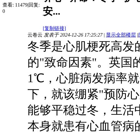
查看:
11479
|
回复:
安...
0
[复制链接]
云卷云
发表于 2024-12-26 17:25:27
|
显示全部楼层
|
冬季是心肌梗死高发
的"致命因素"。英
1℃，心脏病发病率就
下，就该绷紧"预防
能够平稳过冬，生活
本身就患有心血管病