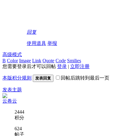
回复
使用道具
举报
高级模式
B
Color
Image
Link
Quote
Code
Smilies
您需要登录后才可以回帖
登录
|
立即注册
本版积分规则
回帖后跳转到最后一页
发表回复
发表主题
云卷云
2444
积分
624
帖子