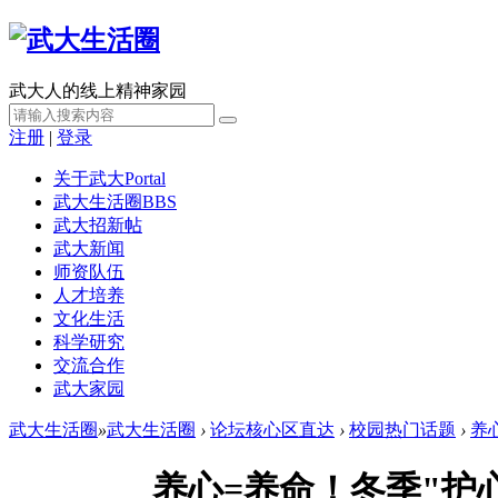
武大人的线上精神家园
注册
|
登录
关于武大
Portal
武大生活圈
BBS
武大招新帖
武大新闻
师资队伍
人才培养
文化生活
科学研究
交流合作
武大家园
武大生活圈
»
武大生活圈
›
论坛核心区直达
›
校园热门话题
›
养
养心=养命！冬季"护