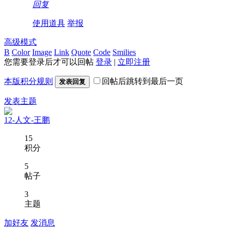
回复
使用道具
举报
高级模式
B
Color
Image
Link
Quote
Code
Smilies
您需要登录后才可以回帖
登录
|
立即注册
本版积分规则
回帖后跳转到最后一页
发表回复
发表主题
12-人文-王鹏
15
积分
5
帖子
3
主题
加好友
发消息