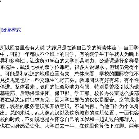
|
阅读模式
所以回答里会有人说“大家只是在谈自己院的就读体验”。当工
中，可能一年都认不全班上的同学。有的院学生下午就去为晚上
和多样性，让这所5166亩的大学别具魅力。公选课选择多样是武
系选课，武汉七校的双学位课程。很多人说课水，但我仍觉得个
。可能是和武汉的地理位置有关，总体来看，学校的国际交往不
兑换规定也让一些交流生吃尽苦头。教师团队有好有坏。有个性
俱进。整体看来，教师的社会影响力有限。特别是曾经引以为傲
基建部、后勤保障集团、保卫部、学工部、校长办公室这么多部
要在做决定前征求意见，因为学生要做的仅仅是配合。之前沸沸
程，较差的服务意识和开放意识。不知为何，当他们作为个体身
出。总的来说，武大像武汉以及这所城市的尴尬位置，一面包容
校的时候，不如说也是在怀念自己的20岁和一起走过的那群人
也在切身感受变化。大学过去一半，在这里也算做下注脚。两年