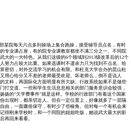
学部某院每天六点多到操场上集合跑操，接受辅导员点名，有时
的专业课占座，有的院专业课教室都坐不满三分之一。不同院
大的一大特色。从我们这级的6个领域到2013级改革后的12个
人努力占较大比重。如果选课时不遗余力只为找到不点名、给
算密切，对外交流学习的机会有限。和杜克大学合办的昆山杜
又用心给分又不差的老师最受欢迎。坏老师么，倒不是说人
的文科，再国际化方面明显有所欠缺。行政系统如果不是做些
门打交道。一些和学生生活息息相关的部门服务意识会较强，
扬扬的“欠学费事件”就是这样。学校的行政部门有着这个国家
份出现时，都亲切近人。但在一定位置上，好像就多了一层隔
自由，一面庸俗保守，有时少了些棱角。但对每一个有机会来
。记得刚来学校时，和一个同院的姐姐吃饭，她说武大最大的影
后再回来看看。