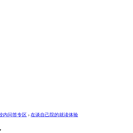
校内问答专区
›
在谈自己院的就读体验
验