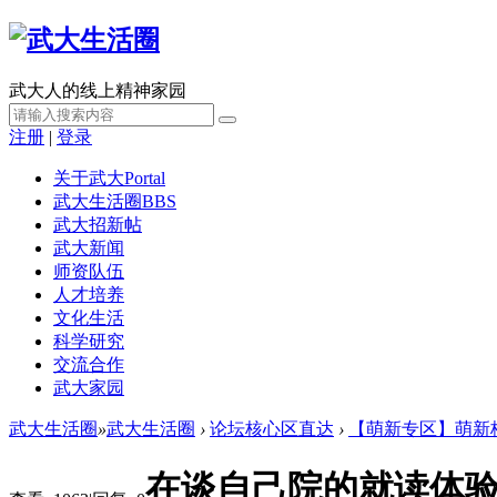
武大人的线上精神家园
注册
|
登录
关于武大
Portal
武大生活圈
BBS
武大招新帖
武大新闻
师资队伍
人才培养
文化生活
科学研究
交流合作
武大家园
武大生活圈
»
武大生活圈
›
论坛核心区直达
›
【萌新专区】萌新
在谈自己院的就读体