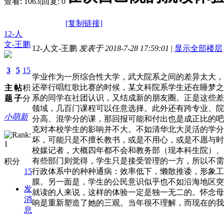
查看:
1063
|
回复:
0
[复制链接]
12-人
文-王鹏
12-人文-王鹏
发表于 2018-7-28 17:59:01
|
显示全部楼层
3
5
15
学业作为一所综合性大学，武大院系之间的差异太大，
还举行唱红歌比赛的时候，某文科院系学生还在睡梦之
主
帖
积
系的同学在社团认识，又结成新的朋友圈。正是这些差异
题
子
分
领域，几百门课程可以任意选择。此外还有跨专业、院
小萌新
分高、混学分的课，那回报可能和付出也是成正比的吧
克对本校学生的影响并不大。不如清华北大灵活的学分
坏，可能只是不擅长教书，或是不用心，或是不愿与时
校媒记者，大概四年都不会和教务部（现本科生院）、
有些部门则觉得，学生只是接受管理的一方，所以不需
积分
15
行政体系中的种种通病：效率低下，懒散推诿，形象工
膜。另一面是，学生的公民意识似乎也不如沿海地区突
发
就读的人来说，这样的体验一定是独一无二的。怀念母
消
响是重新塑造了她的三观。当年很不理解，而现在的我
息