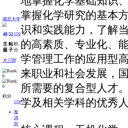
地掌握化学基础知识
掌握化学研究的基本
湖北大学
识和实践能力，了解
48
52
159
的高素质、专业化、
主
帖
积
题
子
分
学管理工作的应用型
大三郎
来职业和社会发展，
所需要的复合型人才
积分
学及相关学科的优秀
159
发
消
息