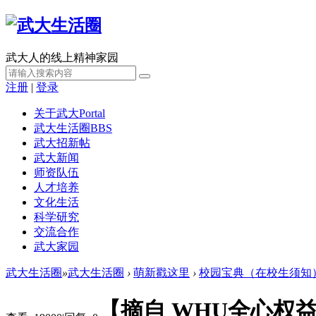
武大人的线上精神家园
注册
|
登录
关于武大
Portal
武大生活圈
BBS
武大招新帖
武大新闻
师资队伍
人才培养
文化生活
科学研究
交流合作
武大家园
武大生活圈
»
武大生活圈
›
萌新戳这里
›
校园宝典（在校生须知
【摘自 WHU全心权益】