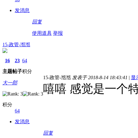
发消息
回复
使用道具
举报
15-政管-湉湉
16
23
64
主题
帖子
积分
15-政管-湉湉
发表于 2018-8-14 18:43:41
|
显
大一郎
嘻嘻 感觉是一个
积分
64
发消息
回复