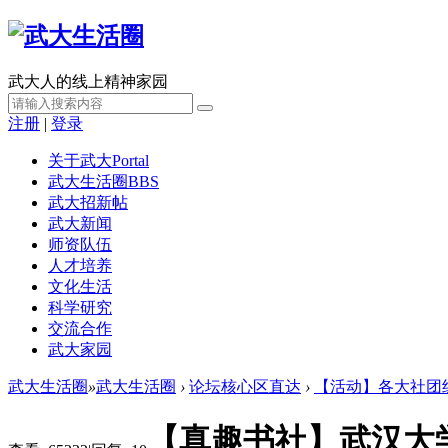
武大人的线上精神家园
注册
|
登录
关于武大
Portal
武大生活圈
BBS
武大招新帖
武大新闻
师资队伍
人才培养
文化生活
科学研究
交流合作
武大家园
武大生活圈
»
武大生活圈
›
论坛核心区直达
›
【活动】各大社团
【真趣书社】武汉大