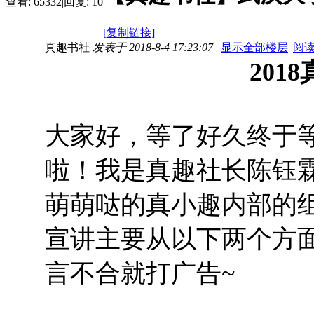
查看:
65332
|
回复:
10
[复制链接]
真趣书社
发表于 2018-8-4 17:23:07
|
显示全部楼层
|
阅
2018
大家好，等了好久终于
啦！我是真趣社长陈钰
萌萌哒的真小趣内部的
宣讲主要从以下两个方
言不合就打广告~