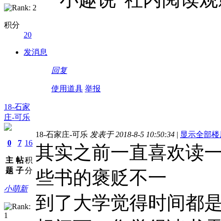
积分
20
发消息
回复
使用道具
举报
18-石家
庄-可乐
18-石家庄-可乐
发表于 2018-8-5 10:50:34
|
显示全部楼
0
7
16
其实之前一直喜欢读
主
帖
积
题
子
分
些书的褒贬不一
小萌新
到了大学觉得时间都是