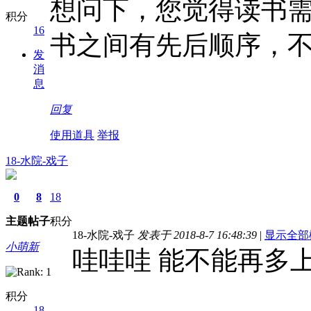
想问下，您觉得读书
积分
16
书之间有先后顺序，
发
消
息
回复
使用道具
举报
18-水院-戏子
0
8
18
主题
帖子
积分
18-水院-戏子
发表于 2018-8-7 16:48:39
|
显示全部
小萌新
哇哇哇 能不能再多上
积分
18