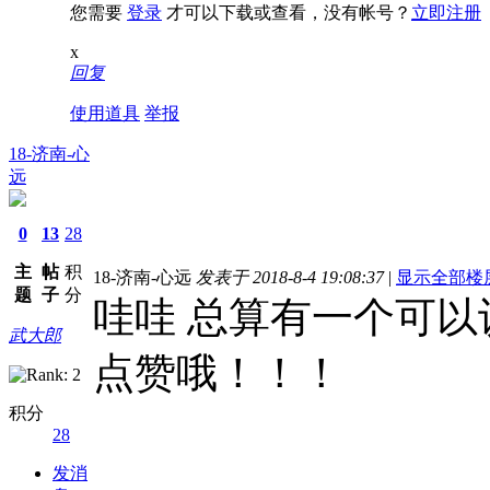
您需要
登录
才可以下载或查看，没有帐号？
立即注册
x
回复
使用道具
举报
18-济南-心
远
0
13
28
主
帖
积
18-济南-心远
发表于 2018-8-4 19:08:37
|
显示全部楼
题
子
分
哇哇 总算有一个可以
武大郎
点赞哦！！！
积分
28
发消