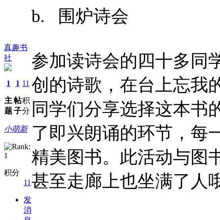
b. 围炉诗会
真趣书
参加读诗会的四十多同
社
创的诗歌，在台上忘我
1
1
11
主
帖
积
同学们分享选择这本书
题
子
分
了即兴朗诵的环节，每
小萌新
精美图书。此活动与图
积分
甚至走廊上也坐满了人
11
发
消