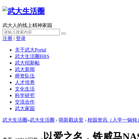
武大人的线上精神家园
注册
|
登录
关于武大
Portal
武大生活圈
BBS
武大招新帖
武大新闻
师资队伍
人才培养
文化生活
科学研究
交流合作
武大家园
武大生活圈
»
武大生活圈
›
萌新戳这里
›
校园资讯（入学一锅炖
以爱之名，铁威马NA