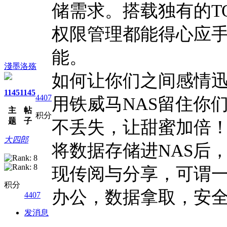
储需求。搭载独有的T
权限管理都能得心应
能。
淺墨洛殇
如何让你们之间感情
1145
1145
4407
用铁威马NAS留住你
主
帖
积分
题
子
不丢失，让甜蜜加倍！
大四郎
将数据存储进NAS后，
现传阅与分享，可谓
积分
办公，数据拿取，安
4407
发消息