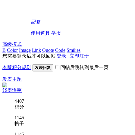
回复
使用道具
举报
高级模式
B
Color
Image
Link
Quote
Code
Smilies
您需要登录后才可以回帖
登录
|
立即注册
本版积分规则
回帖后跳转到最后一页
发表回复
发表主题
淺墨洛殇
4407
积分
1145
帖子
1145