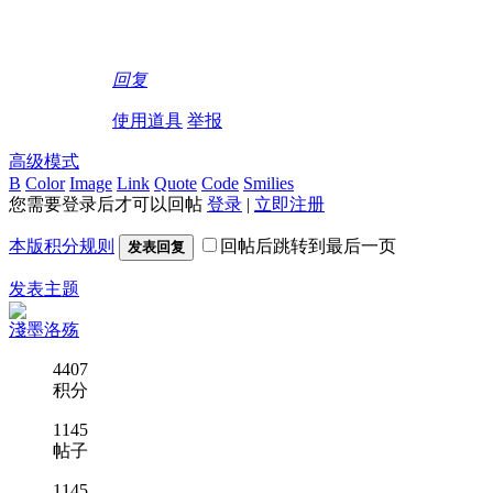
回复
使用道具
举报
高级模式
B
Color
Image
Link
Quote
Code
Smilies
您需要登录后才可以回帖
登录
|
立即注册
本版积分规则
回帖后跳转到最后一页
发表回复
发表主题
淺墨洛殇
4407
积分
1145
帖子
1145