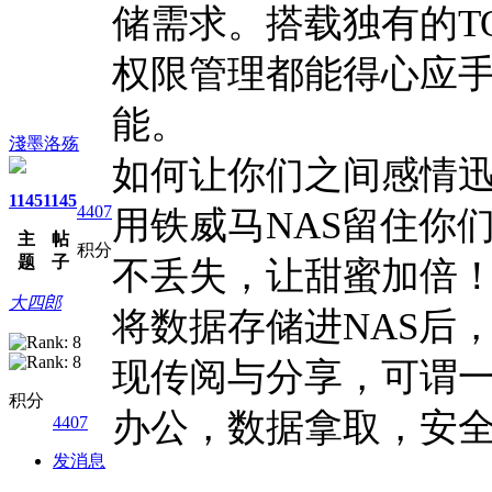
储需求。搭载独有的T
权限管理都能得心应
能。
淺墨洛殇
如何让你们之间感情
1145
1145
4407
用铁威马NAS留住你
主
帖
积分
题
子
不丢失，让甜蜜加倍！
大四郎
将数据存储进NAS后，
现传阅与分享，可谓
积分
办公，数据拿取，安
4407
发消息