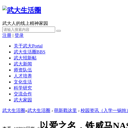
武大人的线上精神家园
注册
|
登录
关于武大
Portal
武大生活圈
BBS
武大招新帖
武大新闻
师资队伍
人才培养
文化生活
科学研究
交流合作
武大家园
武大生活圈
»
武大生活圈
›
萌新戳这里
›
校园资讯（入学一锅炖
以爱之名，铁威马NA