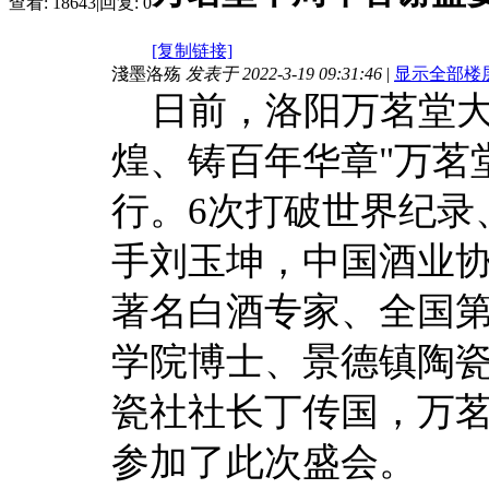
查看:
18643
|
回复:
0
[复制链接]
淺墨洛殇
发表于 2022-3-19 09:31:46
|
显示全部楼
日前，洛阳万茗堂大
煌、铸百年华章"万茗
行。6次打破世界纪录
手刘玉坤，中国酒业
著名白酒专家、全国
学院博士、景德镇陶
瓷社社长丁传国，万
参加了此次盛会。