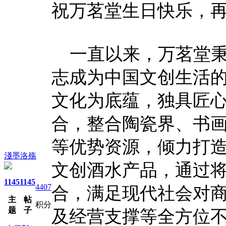
祝万茗堂生日快乐，再
一直以来，万茗堂秉
志成为中国文创生活
文化为底蕴，独具匠
合，整合陶瓷界、书
等优势资源，倾力打
淺墨洛殇
文创酒水产品，通过
1145
1145
4407
合，满足现代社会对
主
帖
积分
题
子
及经营支撑等全方位