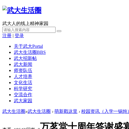
武大人的线上精神家园
注册
|
登录
关于武大
Portal
武大生活圈
BBS
武大招新帖
武大新闻
师资队伍
人才培养
文化生活
科学研究
交流合作
武大家园
武大生活圈
»
武大生活圈
›
萌新戳这里
›
校园资讯（入学一锅炖
万茗堂十周年答谢盛宴