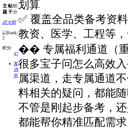
划算
主
帖
积
题
子
分
✅ 覆盖全品类备考资
武大郎
教资、医学、工程等，
�� 专属福利通道（
积分
47
很多宝子问怎么高效入
发
消
属渠道，走专属通道不
息
料相关的疑问，都能随
不管是刚起步备考，还
都能帮你精准匹配需求