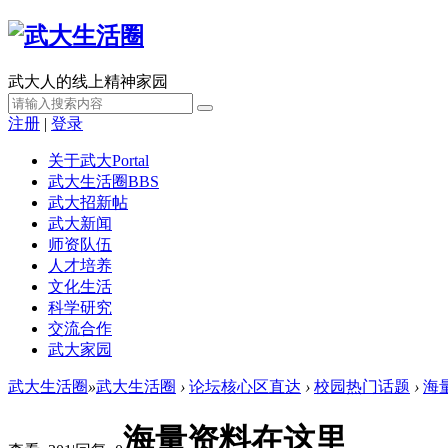
武大人的线上精神家园
注册
|
登录
关于武大
Portal
武大生活圈
BBS
武大招新帖
武大新闻
师资队伍
人才培养
文化生活
科学研究
交流合作
武大家园
武大生活圈
»
武大生活圈
›
论坛核心区直达
›
校园热门话题
›
海
海量资料在这里